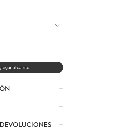
ecio
regar al carrito
IÓN
 planchado a baja
 DEVOLUCIONES