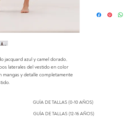
temperatura.
No usar lejía, n
Ver política de
do jacquard azul y camel dorado,
bos laterales del vestido en color
in mangas y detalle completamente
tido.
GUÍA DE TALLAS (0-10 AÑOS)
GUÍA DE TALLAS (12-16 AÑOS)