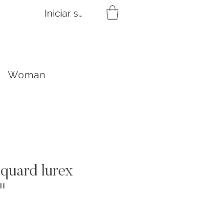
Iniciar sesión
Woman
cquard lurex
"