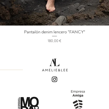
Vista rápida
Pantalón denim lencero "FANCY"
Precio
180,00 €