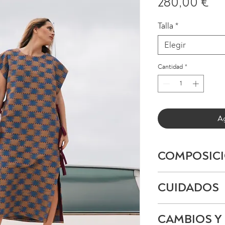
Pr
280,00 €
Talla
*
Elegir
Cantidad
*
Ag
COMPOSIC
100% algodón
CUIDADOS
Lavado en frío,
CAMBIOS Y