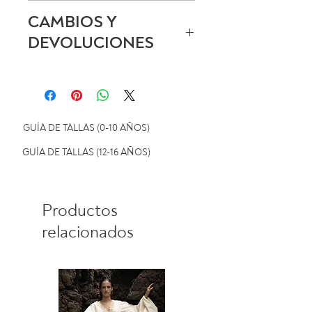
Lavado en frío, planchado a
CAMBIOS Y
baja temperatura.
DEVOLUCIONES
No usar lejía, no usar
secadora.
Ver política de cambios y
devoluciones
GUÍA DE TALLAS (0-10 AÑOS)
GUÍA DE TALLAS (12-16 AÑOS)
Productos
relacionados