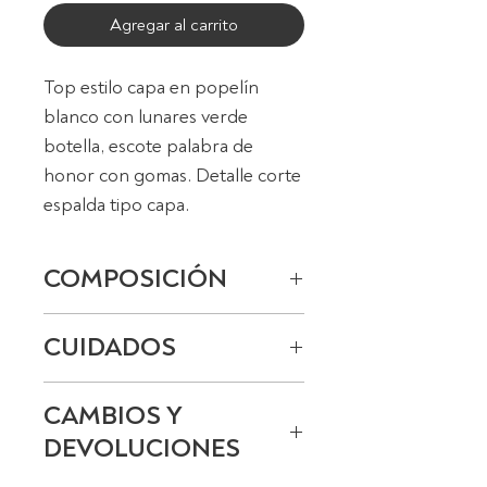
Agregar al carrito
Top estilo capa en popelín
blanco con lunares verde
botella, escote palabra de
honor con gomas. Detalle corte
espalda tipo capa.
COMPOSICIÓN
Exterior: 100% algodón.
CUIDADOS
Lavado en frío, planchado a
CAMBIOS Y
baja temperatura.
DEVOLUCIONES
No usar lejía, no usar