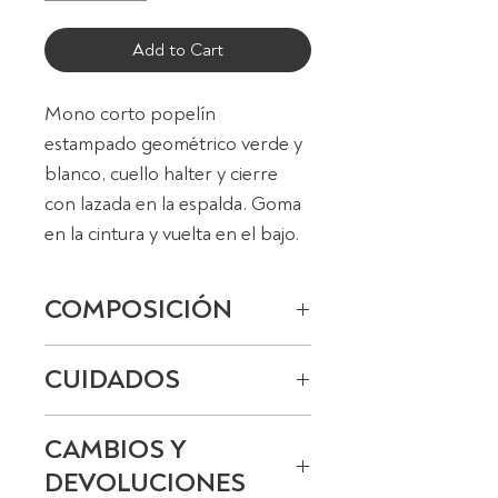
Add to Cart
Mono corto popelín
estampado geométrico verde y
blanco, cuello halter y cierre
con lazada en la espalda. Goma
en la cintura y vuelta en el bajo.
COMPOSICIÓN
100% Algodón.
CUIDADOS
Lavado en frío, planchado a
CAMBIOS Y
baja temperatura.
DEVOLUCIONES
No usar lejía, no usar