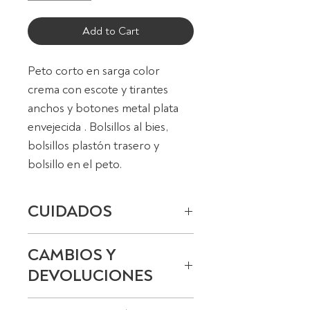
Add to Cart
Peto corto en sarga color
crema con escote y tirantes
anchos y botones metal plata
envejecida . Bolsillos al bies,
bolsillos plastón trasero y
bolsillo en el peto.
CUIDADOS
Lavado en frío, planchado a
CAMBIOS Y
baja temperatura.
DEVOLUCIONES
No usar lejía, no usar
secadora.
Ver política de cambios y